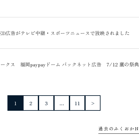
ED広告がテレビ中継・スポーツニュースで放映されました
クス 福岡paypayドーム バックネット広告 7/12 鷹の祭典
1
2
3
…
11
>
過去のふくおかN