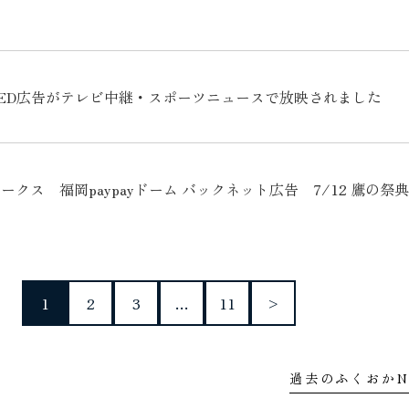
ED広告がテレビ中継・スポーツニュースで放映されました
クス 福岡paypayドーム バックネット広告 7/12 鷹の祭典
1
2
3
…
11
>
過去のふくおかN