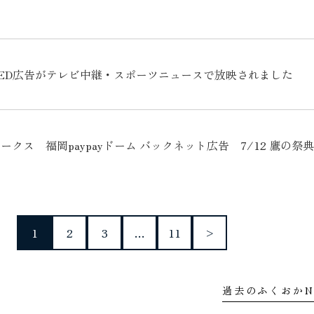
ED広告がテレビ中継・スポーツニュースで放映されました
クス 福岡paypayドーム バックネット広告 7/12 鷹の祭典
1
2
3
…
11
>
過去のふくおかN