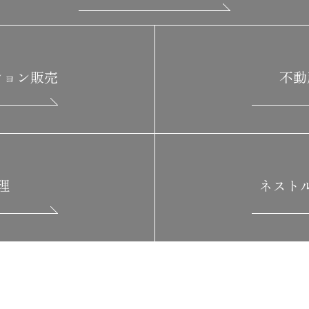
ション販売
不動
理
ネスト