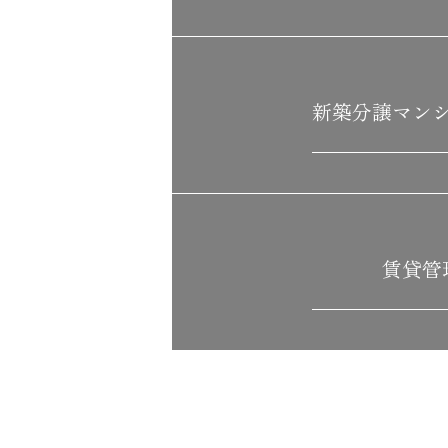
新築分譲
マン
賃貸管