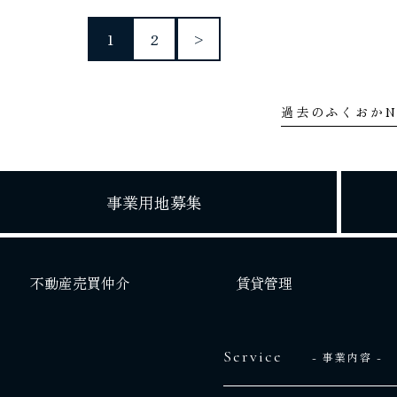
1
2
>
過去のふくおかN
事業用地募集
不動産売買仲介
賃貸管理
Service
- 事業内容 -