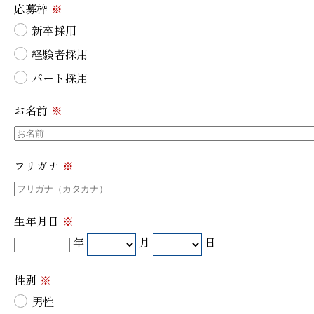
応募枠
※
新卒採用
経験者採用
パート採用
お名前
※
フリガナ
※
生年月日
※
年
月
日
性別
※
男性