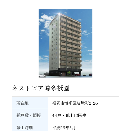
17
ネストピア博多祇園
所在地
福岡市博多区店屋町2-26
総戸数・規模
44戸・地上12階建
竣工時期
平成26年3月