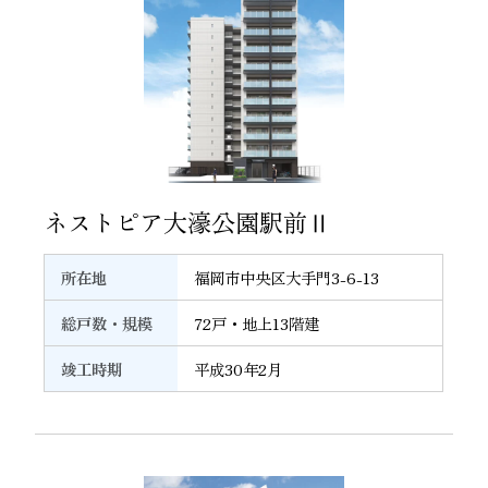
27
ネストピア大濠公園駅前Ⅱ
所在地
福岡市中央区大手門3-6-13
総戸数・規模
72戸・地上13階建
竣工時期
平成30年2月