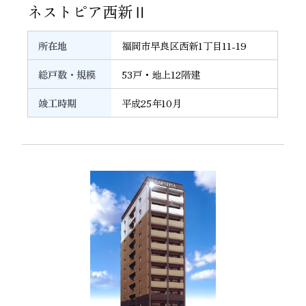
ネストピア西新Ⅱ
所在地
福岡市早良区西新1丁目11-19
総戸数・規模
53戸・地上12階建
竣工時期
平成25年10月