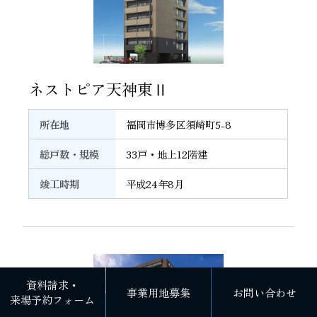
12
ネストピア天神東Ⅱ
所在地
福岡市博多区須崎町5-8
総戸数・規模
33戸・地上12階建
竣工時期
平成24年8月
資料請求・
事業用地募集
お問い合わせ
来場予約フォーム