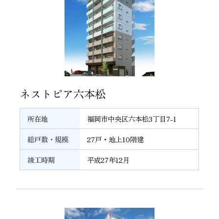
19
ネストピア六本松
所在地
福岡市中央区六本松3丁目7-1
総戸数・規模
27戸・地上10階建
竣工時期
平成27年12月