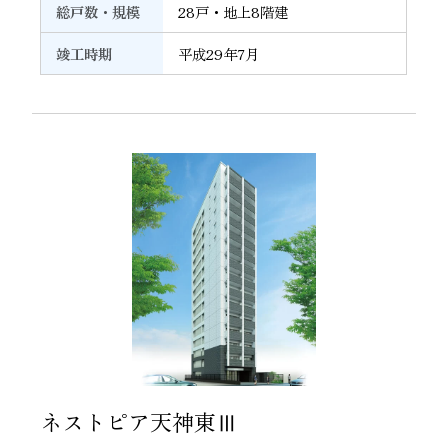
総戸数・規模
28戸・地上8階建
竣工時期
平成29年7月
23
ネストピア天神東Ⅲ