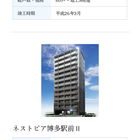
竣工時期
平成26年3月
15
ネストピア博多駅前Ⅱ