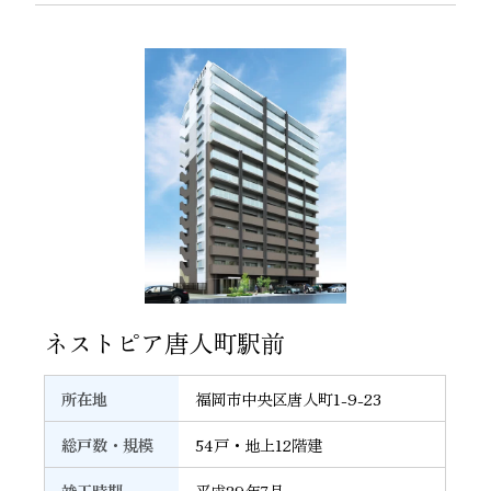
25
ネストピア唐人町駅前
所在地
福岡市中央区唐人町1-9-23
総戸数・規模
54戸・地上12階建
竣工時期
平成29年7月