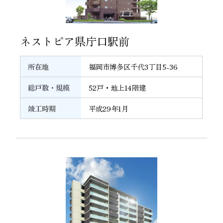
21
ネストピア県庁口駅前
所在地
福岡市博多区千代3丁目5-36
総戸数・規模
52戸・地上14階建
竣工時期
平成29年1月